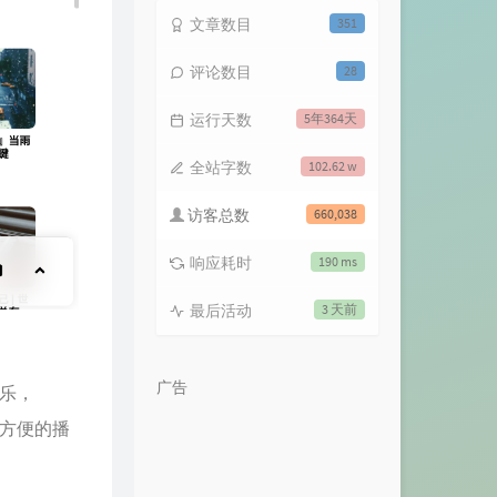
文章数目
351
评论数目
28
运行天数
5年364天
全站字数
102.62 w
访客总数
660,038
响应耗时
190 ms
最后活动
3 天前
广告
音乐，
以方便的播