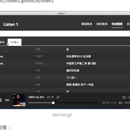
s://listen1.github.io/listen1
R6bTXkY.gif
的安装：