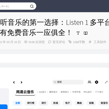
u下听音乐的第一选择：Listen 1 多
有免费音乐一应俱全！
分
22 年 03 月 10 日
9138 次浏览
暂无评论
1268字数
工具软件
类：
：