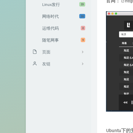
官网：
http
Linux发行
39
网络时代
16
运维代码
8
随笔网事
9
页面
友情链接
友链
总评论排行榜
VPS值得买
关于
Ubuntu下