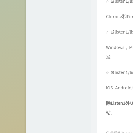
☆
listen1/
Chrome和Fi
☆
listen1/
Windows，
发
☆
listen1/l
iOS, Andro
除Listen1
站。
最后修改：2024 