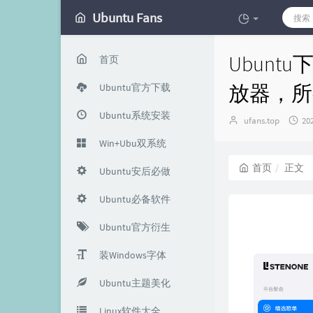
Ubuntu Fans
Ubunt
首页
放器，所
Ubuntu官方下载
Ubuntu系统安装
博
发
ufans.top
20
主：
布
Win+Ubu双系统
时
间
首页
正文
Ubuntu安后必做
Ubuntu必备软件
Ubuntu官方衍生
装Windows字体
Ubuntu主题美化
Linux软件大全