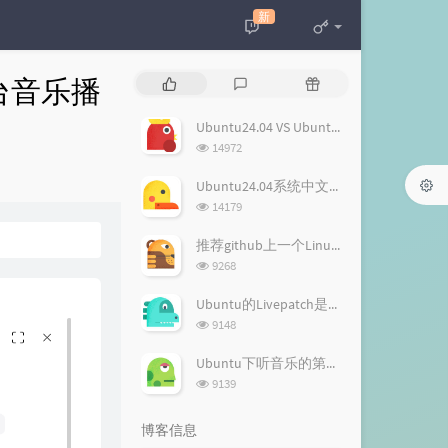
新
平台音乐播
热
最
随
门
新
机
文
评
文
Ubuntu24.04 VS Ubuntu22.04 LTS版的不同，值不值得升级？
章
论
章
浏
14972
览
次
Ubuntu24.04系统中文输入升级玩法——雾凇拼音（Rime 配置）
数:
浏
14179
览
次
推荐github上一个Linux软件合集——超赞的 Linux 软件
数:
浏
9268
览
次
Ubuntu的Livepatch是什么，有什么用？
数:
浏
9148
览
次
Ubuntu下听音乐的第一选择：Listen 1 多平台音乐播放器，所有免费音乐一应俱全！
数:
浏
9139
览
次
博客信息
数: