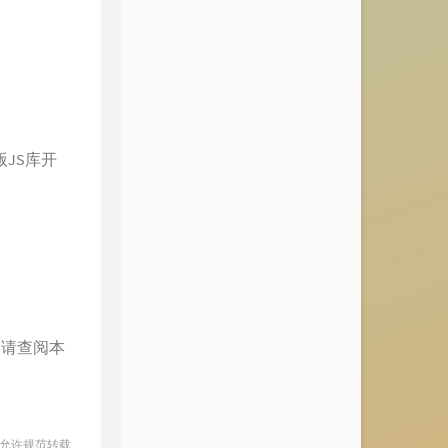
件版JS库开
容请查阅本
 允许规范转载