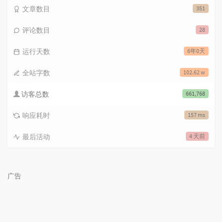
文章数目
351
评论数目
28
运行天数
6年0天
全站字数
102.62 w
访客总数
661,768
响应耗时
157 ms
最后活动
4 天前
广告