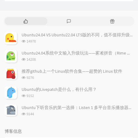
热
最
随
门
新
机
文
评
文
Ubuntu24.04 VS Ubuntu22.04 LTS版的不同，值不值得升级？
章
论
章
浏
14978
览
次
Ubuntu24.04系统中文输入升级玩法——雾凇拼音（Rime 配置）
数:
浏
14208
览
次
推荐github上一个Linux软件合集——超赞的 Linux 软件
数:
浏
9276
览
次
Ubuntu的Livepatch是什么，有什么用？
数:
浏
9152
览
次
Ubuntu下听音乐的第一选择：Listen 1 多平台音乐播放器，所有免费音乐一应俱全！
数:
浏
9144
览
次
数:
博客信息