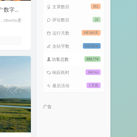
文章数目
351
Ubuntu 和其他 Linux 发行版正在研究如何在不损害隐私的情况下遵守“数字年龄保障法案”
评论数目
28
buntu更
运行天数
5年363天
全站字数
102.62 w
访客总数
658,774
响应耗时
268 ms
最后活动
2 天前
广告