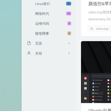
颜值控&苹果控
Linux发行
39
ufans.top
网络时代
16
elementary 
运维代码
8
ufans.top
随笔网事
9
页面
友情链接
友链
总评论排行榜
VPS值得买
关于
Ubuntu出色