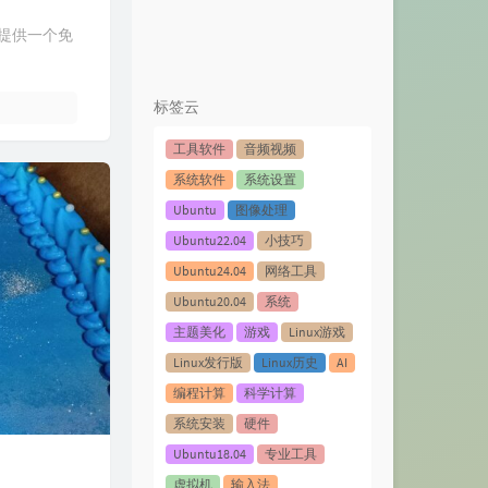
标是提供一个免
标签云
工具软件
音频视频
系统软件
系统设置
Ubuntu
图像处理
Ubuntu22.04
小技巧
Ubuntu24.04
网络工具
Ubuntu20.04
系统
主题美化
游戏
Linux游戏
Linux发行版
Linux历史
AI
编程计算
科学计算
系统安装
硬件
Ubuntu18.04
专业工具
虚拟机
输入法