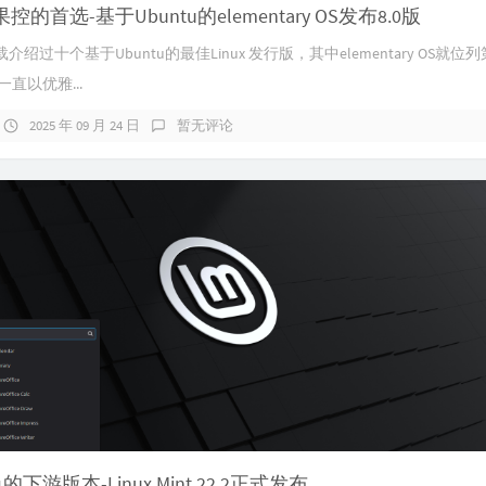
的首选-基于Ubuntu的elementary OS发布8.0版
曾转载介绍过十个基于Ubuntu的最佳Linux 发行版，其中elementary OS就位
OS一直以优雅...
2025 年 09 月 24 日
暂无评论
的下游版本-Linux Mint 22.2正式发布