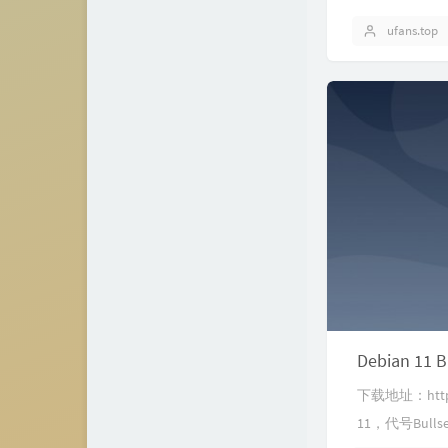
ufans.top
Debian 11 
下载地址：http
11，代号Bullsey