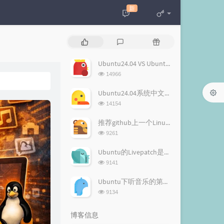
新
热
最
随
门
新
机
文
评
文
Ubuntu24.04 VS Ubuntu22.04 LTS版的不同，值不值得升级？
章
论
章
浏
14966
览
次
Ubuntu24.04系统中文输入升级玩法——雾凇拼音（Rime 配置）
数:
浏
14154
览
次
推荐github上一个Linux软件合集——超赞的 Linux 软件
数:
浏
9261
览
次
Ubuntu的Livepatch是什么，有什么用？
数:
浏
9141
览
次
Ubuntu下听音乐的第一选择：Listen 1 多平台音乐播放器，所有免费音乐一应俱全！
数:
浏
9134
览
次
博客信息
数: