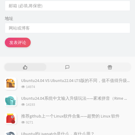
地址
发表评论
热
最
随
门
新
机
文
评
文
Ubuntu24.04 VS Ubuntu22.04 LTS版的不同，值不值得升级？
章
论
章
浏
14974
览
次
Ubuntu24.04系统中文输入升级玩法——雾凇拼音（Rime 配置）
数:
浏
14193
览
次
推荐github上一个Linux软件合集——超赞的 Linux 软件
数:
浏
9271
览
次
Ubuntu的Livepatch是什么，有什么用？