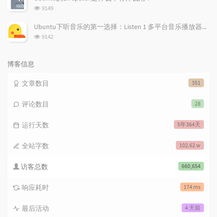
数:
浏
9149
览
次
Ubuntu下听音乐的第一选择：Listen 1 多平台音乐播放器，所有免费音乐一应俱全！
数:
浏
9142
览
次
数:
博客信息
文章数目
351
评论数目
28
运行天数
5年364天
全站字数
102.62 w
访客总数
660,654
响应耗时
174 ms
最后活动
4 天前