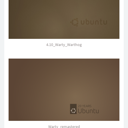
4.10_Warty_Warthog
Warty_remastered