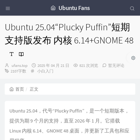
Ubuntu Fans
Ubuntu 25.04“Plucky Puffin”短期
支持版发布 内核 6.14+GNOME 48
博
发
ufans.top
2025 年 04 月 21 日
821 次浏览
暂无评论
主：
分
布
2107字数
小白入门
类：
时
间：
首页
正文
Ubuntu 25.04，代号“Plucky Puffin”，是一个短期版本，
提供为期 9 个月的支持，直至 2026 年 1 月。它搭载
Linux 内核 6.14、GNOME 48 桌面，并更新了工具包和应