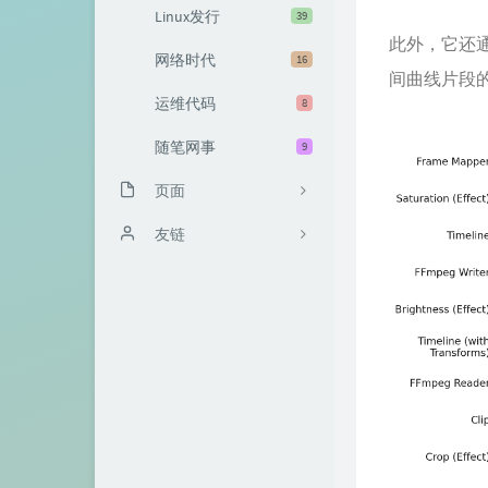
Linux发行
39
此外，它还
网络时代
16
间曲线片段的
运维代码
8
随笔网事
9
页面
友情链接
友链
总评论排行榜
VPS值得买
关于