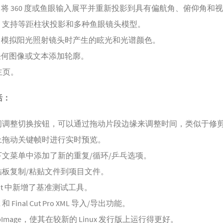
– 将 360 度或鱼眼输入展平并重新投影到具有偏航角、俯仰角和
。支持等距柱状投影和多种鱼眼镜头模型。
– 模拟阳光照射镜头时产生的眩光和光谱颜色。
为任何图像或文本添加轮廓。
主页
。
括：
间调整切换按钮，可以通过拖动片段边缘来调整时间，类似于修
上拖动关键帧时进行实时预览。
文菜单中添加了新的重复/循环/乒乓选项。
贴板复制/粘贴文件到项目文件。
nshot 中新增了基准测试工具。
和 Final Cut Pro XML 导入/导出功能。
pImage，使其在较新的 Linux 发行版上运行得更好。