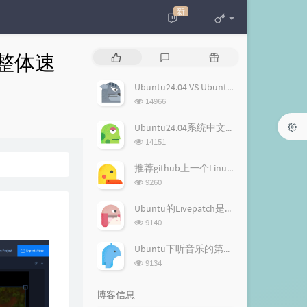
新
，整体速
热
最
随
门
新
机
文
评
文
Ubuntu24.04 VS Ubuntu22.04 LTS版的不同，值不值得升级？
章
论
章
浏
14966
览
次
Ubuntu24.04系统中文输入升级玩法——雾凇拼音（Rime 配置）
数:
浏
14151
览
次
推荐github上一个Linux软件合集——超赞的 Linux 软件
数:
浏
9260
览
次
Ubuntu的Livepatch是什么，有什么用？
数:
浏
9140
览
次
Ubuntu下听音乐的第一选择：Listen 1 多平台音乐播放器，所有免费音乐一应俱全！
数:
浏
9134
览
次
博客信息
数: