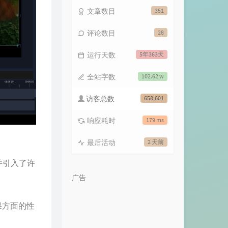
文章数目
351
评论数目
28
运行天数
5年363天
全站字数
102.62 w
访客总数
658,601
响应耗时
179 ms
最后活动
2 天前
并引入了许
广告
果方面的性