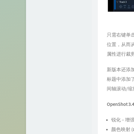
只需右键单
位置，从而
属性进行裁
新版本还添
标题中添加
间轴滚动/
OpenSho
锐化 – 
颜色映射 (L