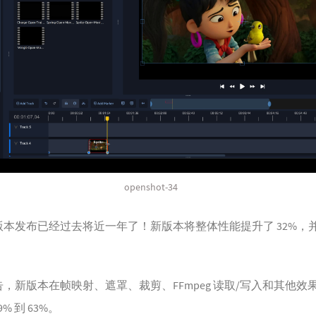
openshot-34
版本发布已经过去将近一年了！新版本将整体性能提升了 32%，
，新版本在帧映射、遮罩、裁剪、FFmpeg 读取/写入和其他效
9% 到 63%。