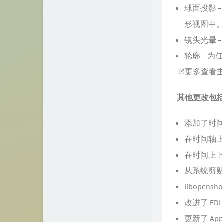
球面投影 
形视图中
镜头光晕 
轮廓 – 
更多查看
其他更改包
添加了时
在时间轴
在时间上下
从系统剪
libope
改进了 EDL 
更新了 Ap