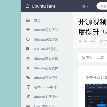
Ubuntu Fans
开源视频编
首页
度提升 
Ubuntu官方下载
Ubuntu系统安装
博
发
ufans.top
20
主：
布
Win+Ubu双系统
时
间
首页
正文
Ubuntu安后必做
Ubuntu必备软件
免费开源且易于
Ubuntu官方衍生
装Windows字体
Ubuntu主题美化
Linux软件大全