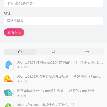
地址
发表评论
热
最
随
门
新
机
文
评
文
Ubuntu24.04 VS Ubuntu22.04 LTS版的不同，值不值得升级？
章
论
章
浏
14968
览
次
Ubuntu24.04系统中文输入升级玩法——雾凇拼音（Rime 配置）
数:
浏
14168
览
次
推荐github上一个Linux软件合集——超赞的 Linux 软件
数:
浏
9263
览
次
Ubuntu的Livepatch是什么，有什么用？