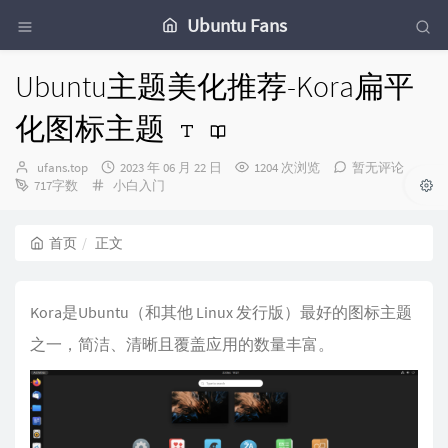
Ubuntu Fans
Ubuntu主题美化推荐-Kora扁平
化图标主题
博
发
ufans.top
2023 年 06 月 22 日
1204 次浏览
暂无评论
主：
分
布
717字数
小白入门
类：
时
间：
首页
正文
Kora是Ubuntu（和其他 Linux 发行版）最好的图标主题
之一，简洁、清晰且覆盖应用的数量丰富。