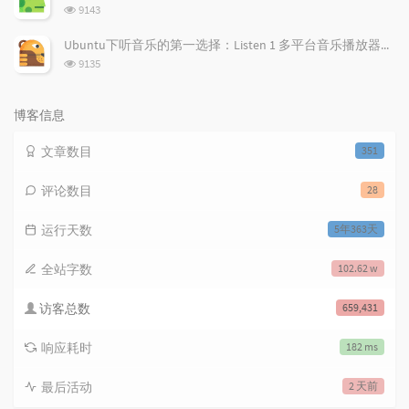
数:
浏
9143
览
次
Ubuntu下听音乐的第一选择：Listen 1 多平台音乐播放器，所有免费音乐一应俱全！
数:
浏
9135
览
次
数:
博客信息
文章数目
351
评论数目
28
运行天数
5年363天
全站字数
102.62 w
访客总数
659,431
响应耗时
182 ms
最后活动
2 天前