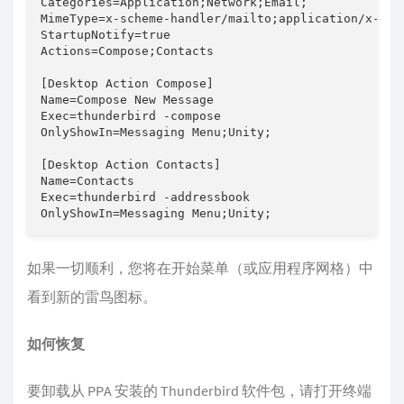
Categories=Application;Network;Email;

MimeType=x-scheme-handler/mailto;application/x-xpi
StartupNotify=true

Actions=Compose;Contacts

[Desktop Action Compose]

Name=Compose New Message

Exec=thunderbird -compose

OnlyShowIn=Messaging Menu;Unity;

[Desktop Action Contacts]

Name=Contacts

Exec=thunderbird -addressbook

如果一切顺利，您将在开始菜单（或应用程序网格）中
看到新的雷鸟图标。
如何恢复
要卸载从 PPA 安装的 Thunderbird 软件包，请打开终端