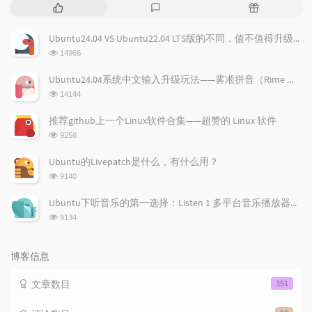
热
最
随
门
新
机
文
评
文
Ubuntu24.04 VS Ubuntu22.04 LTS版的不同，值不值得升级？
章
论
章
浏
14966
览
次
Ubuntu24.04系统中文输入升级玩法——雾凇拼音（Rime 配置）
数:
浏
14144
览
次
推荐github上一个Linux软件合集——超赞的 Linux 软件
数:
浏
9258
览
次
Ubuntu的Livepatch是什么，有什么用？
数:
浏
9140
览
次
Ubuntu下听音乐的第一选择：Listen 1 多平台音乐播放器，所有免费音乐一应俱全！
数:
浏
9134
览
次
数:
博客信息
文章数目
351