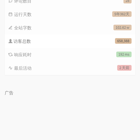
评论数目
28
运行天数
5年362天
全站字数
102.62 w
访客总数
658,388
响应耗时
192 ms
最后活动
2 天前
广告