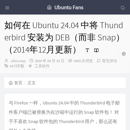
Ubuntu Fans
如何在 Ubuntu 24.04 中将 Thund
erbird 安装为 DEB（而非 Snap）
（2014年12月更新）
博
发
ufans.top
2024 年 04 月 15 日
1603 次浏览
暂无评论
主：
分
布
4173字数
工具软件
类：
时
间：
首页
正文
与 Firefox 一样，Ubuntu 24.04 中的 Thunderbird 电子邮
件客户端已被替换为在沙箱中运行的 Snap 软件包！ 对
于不喜欢 Snap 软件包的 Thunderbird 用户，那么还有