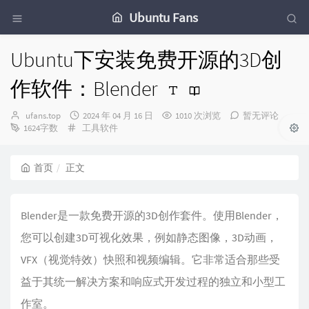
Ubuntu Fans
Ubuntu下安装免费开源的3D创
作软件：Blender
博
发
ufans.top
2024 年 04 月 16 日
1010 次浏览
暂无评论
主：
分
布
1624字数
工具软件
类：
时
间：
首页
正文
Blender是一款免费开源的3D创作套件。使用Blender，
您可以创建3D可视化效果，例如静态图像，3D动画，
VFX（视觉特效）快照和视频编辑。它非常适合那些受
益于其统一解决方案和响应式开发过程的独立和小型工
作室。