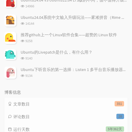
章
论
章
浏
14966
览
次
Ubuntu24.04系统中文输入升级玩法——雾凇拼音（Rime 配置）
数:
浏
14144
览
次
推荐github上一个Linux软件合集——超赞的 Linux 软件
数:
浏
9258
览
次
Ubuntu的Livepatch是什么，有什么用？
数:
浏
9140
览
次
Ubuntu下听音乐的第一选择：Listen 1 多平台音乐播放器，所有免费音乐一应俱全！
数:
浏
9134
览
次
数:
博客信息
文章数目
351
评论数目
28
运行天数
5年362天