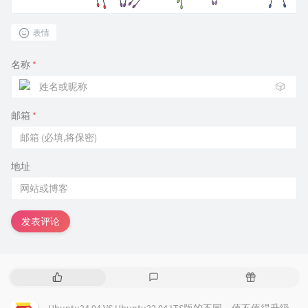
表情
名称
*
🎲
邮箱
*
地址
发表评论
热
最
随
门
新
机
文
评
文
Ubuntu24.04 VS Ubuntu22.04 LTS版的不同，值不值得升级？