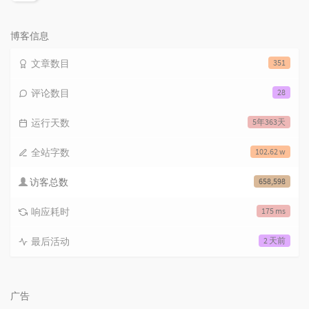
览
次
数:
博客信息
文章数目
351
评论数目
28
运行天数
5年363天
全站字数
102.62 w
访客总数
658,598
响应耗时
175 ms
最后活动
2 天前
广告