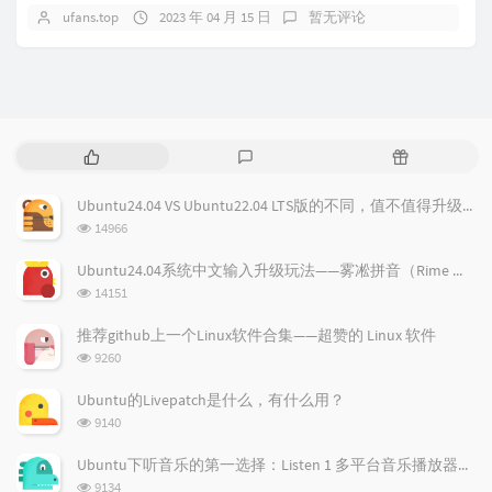
ufans.top
2023 年 04 月 15 日
暂无评论
热
最
随
门
新
机
文
评
文
Ubuntu24.04 VS Ubuntu22.04 LTS版的不同，值不值得升级？
章
论
章
浏
14966
览
次
Ubuntu24.04系统中文输入升级玩法——雾凇拼音（Rime 配置）
数:
浏
14151
览
次
推荐github上一个Linux软件合集——超赞的 Linux 软件
数:
浏
9260
览
次
Ubuntu的Livepatch是什么，有什么用？
数:
浏
9140
览
次
Ubuntu下听音乐的第一选择：Listen 1 多平台音乐播放器，所有免费音乐一应俱全！
数:
浏
9134