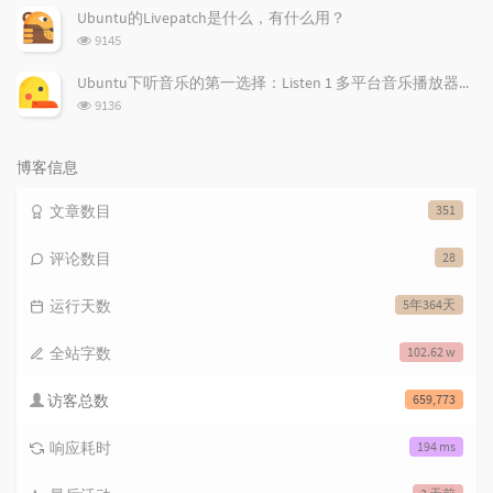
次
Ubuntu的Livepatch是什么，有什么用？
数:
浏
9145
览
次
Ubuntu下听音乐的第一选择：Listen 1 多平台音乐播放器，所有免费音乐一应俱全！
数:
浏
9136
览
次
数:
博客信息
文章数目
351
评论数目
28
运行天数
5年364天
全站字数
102.62 w
访客总数
659,773
响应耗时
194 ms