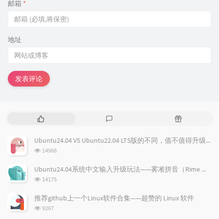
邮箱
*
地址
发表评论
热
最
随
门
新
机
文
评
文
Ubuntu24.04 VS Ubuntu22.04 LTS版的不同，值不值得升级？
章
论
章
浏
14968
览
次
Ubuntu24.04系统中文输入升级玩法——雾凇拼音（Rime 配置）
数:
浏
14175
览
次
推荐github上一个Linux软件合集——超赞的 Linux 软件
数:
浏
9267
览