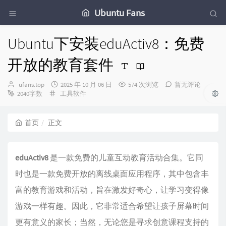
Ubuntu Fans
Ubuntu下安装eduActiv8：免费
开放的教育套件
博
发
ufans.top
2025 年 10 月 06 日
574 次浏览
暂无评论
主：
分
布
2040字数
工具软件
类：
时
间：
首页
正文
eduActiv8
是一款免费的儿童互动教育活动合集。它同
时也是一款免费开放的离线桌面应用程序，其中包含丰
富的教育游戏和活动，旨在激发好奇心，让学习变得像
游戏一样有趣。因此，它非常适合希望让孩子屏幕时间
更有意义的家长；当然，无论您是寻求创意课程支持的