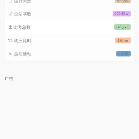
运行天数
6年0天
全站字数
102.62 w
访客总数
661,773
响应耗时
190 ms
最后活动
4 天前
广告