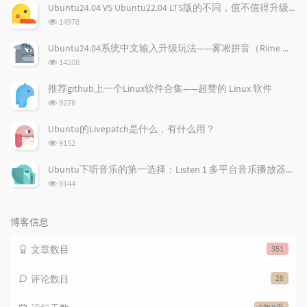
文
评
文
Ubuntu24.04 VS Ubuntu22.04 LTS版的不同，值不值得升级？
章
论
章
浏
14978
览
次
Ubuntu24.04系统中文输入升级玩法——雾凇拼音（Rime 配置）
数:
浏
14208
览
次
推荐github上一个Linux软件合集——超赞的 Linux 软件
数:
浏
9276
览
次
Ubuntu的Livepatch是什么，有什么用？
数:
浏
9152
览
次
Ubuntu下听音乐的第一选择：Listen 1 多平台音乐播放器，所有免费音乐一应俱全！
数:
浏
9144
览
次
数:
博客信息
文章数目
351
评论数目
28