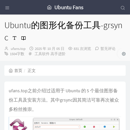
Ubuntu Fans
Ubuntu的图形化备份工具-grsyn
c
博
发
ufans.top
2025 年 10 月 05 日
831 次浏览
暂无评论
主：
分
布
1504字数
工具软件
高手进阶
类：
时
间：
首页
正文
ufans.top之前介绍过
适用于 Ubuntu 的 5 个最佳图形备
份工具及安装方法
。其中grsync因其简洁可靠再次被众
多粉丝推崇。