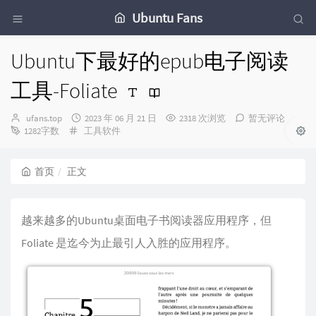
Ubuntu Fans
Ubuntu下最好的epub电子阅读
工具-Foliate
博
发
ufans.top
2023 年 06 月 21 日
2318 次浏览
暂无评论
主：
分
布
1282字数
工具软件
类：
时
间：
首页
正文
越来越多的Ubuntu桌面电子书阅读器应用程序，但
Foliate 是迄今为止最引人入胜的应用程序。