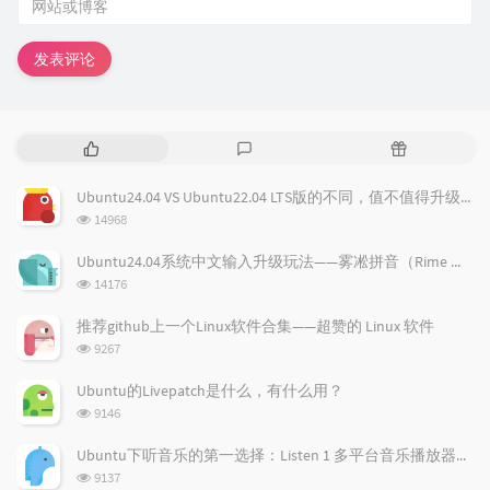
发表评论
热
最
随
门
新
机
文
评
文
Ubuntu24.04 VS Ubuntu22.04 LTS版的不同，值不值得升级？
章
论
章
浏
14968
览
次
Ubuntu24.04系统中文输入升级玩法——雾凇拼音（Rime 配置）
数:
浏
14176
览
次
推荐github上一个Linux软件合集——超赞的 Linux 软件
数:
浏
9267
览
次
Ubuntu的Livepatch是什么，有什么用？
数:
浏
9146
览
次
Ubuntu下听音乐的第一选择：Listen 1 多平台音乐播放器，所有免费音乐一应俱全！
数:
浏
9137