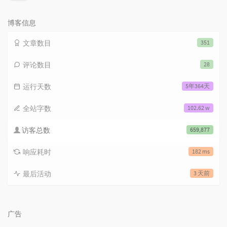
览
次
数:
博客信息
文章数目
351
评论数目
28
运行天数
5年364天
全站字数
102.62 w
访客总数
659,877
响应耗时
182 ms
最后活动
3 天前
广告